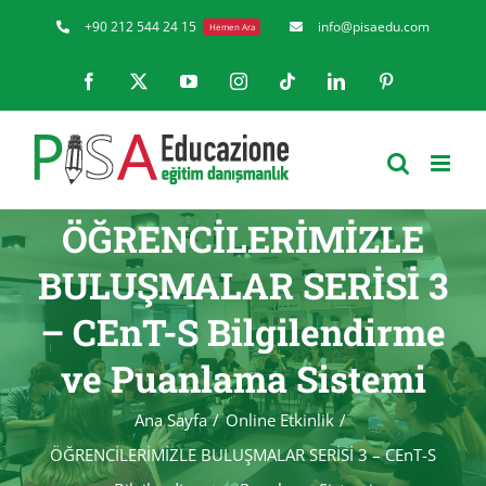
Skip
+90 212 544 24 15
info@pisaedu.com
Hemen Ara
to
Facebook
X
YouTube
Instagram
Tiktok
LinkedIn
Pinterest
content
ÖĞRENCİLERİMİZLE
BULUŞMALAR SERİSİ 3
– CEnT-S Bilgilendirme
ve Puanlama Sistemi
Ana Sayfa
Online Etkinlik
ÖĞRENCİLERİMİZLE BULUŞMALAR SERİSİ 3 – CEnT-S