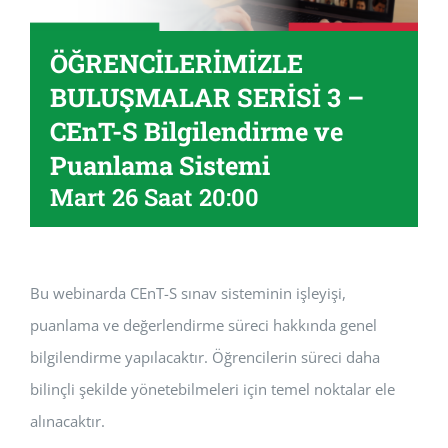
ÖĞRENCİLERİMİZLE
BULUŞMALAR SERİSİ 3 –
CEnT-S Bilgilendirme ve
Puanlama Sistemi
Mart 26 Saat 20:00
Bu webinarda CEnT-S sınav sisteminin işleyişi,
puanlama ve değerlendirme süreci hakkında genel
bilgilendirme yapılacaktır. Öğrencilerin süreci daha
bilinçli şekilde yönetebilmeleri için temel noktalar ele
alınacaktır.