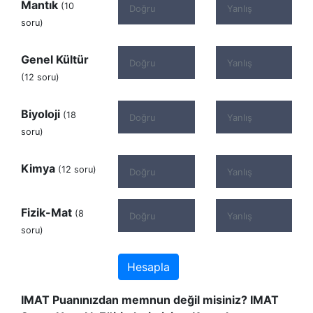
Mantık
(10
soru)
Genel Kültür
(12 soru)
Biyoloji
(18
soru)
Kimya
(12 soru)
Fizik-Mat
(8
soru)
Hesapla
IMAT Puanınızdan memnun değil misiniz? IMAT