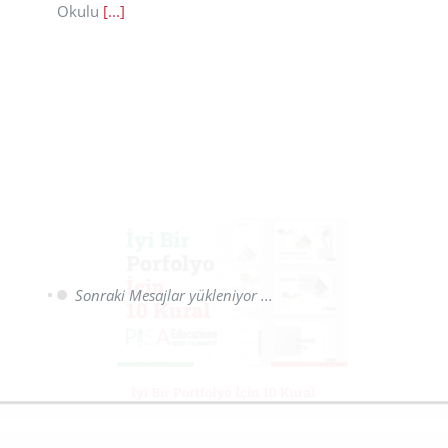
Okulu
[...]
İyi Bir Portfolyo İçin 10 Kural
Eğitim