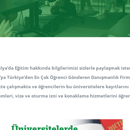
alya’da Eğitim hakkında bilgilerimizi sizlerle paylaşmak ister
a’ya Türkiye’den En Çok Öğrenci Gönderen Danışmanlık Firma
ikte çalışmakta ve öğrencilerin bu üniversitelere kayıtların
lemleri, vize ve oturma izni ve konaklama hizmetlerini öğren