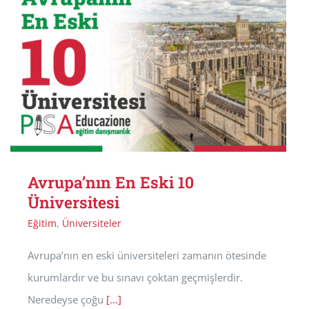
Avrupa’nın En Eski 10
Üniversitesi
Eğitim
,
Üniversiteler
Avrupa’nın en eski üniversiteleri zamanın ötesinde
kurumlardır ve bu sınavı çoktan geçmişlerdir.
Neredeyse çoğu
[...]