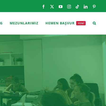
Facebook
X
YouTube
Instagram
Tiktok
LinkedIn
Pintere
OG
MEZUNLARIMIZ
HEMEN BAŞVUR
YENİ