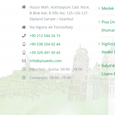
B Blok Kat: 8 Ofis No: 125-126-127
Skyland Sarıyer / İstanbul
Pisa Ün
Via Vigone 44 Torino/Italy
(Humani
+90 212 544 24 15
İngiliz
+90 538 254 02 44
Neden İ
+39 329 491 59 45
info@pisaedu.com
İtalya’
Pazartesi - Cuma: 09:00 - 18:00
Lisans 
Cumartesi: 09:00 - 15:00