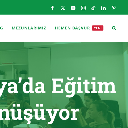
Facebook
X
YouTube
Instagram
Tiktok
LinkedIn
Pintere
OG
MEZUNLARIMIZ
HEMEN BAŞVUR
YENİ
ya’da Eğitim
önüşüyor