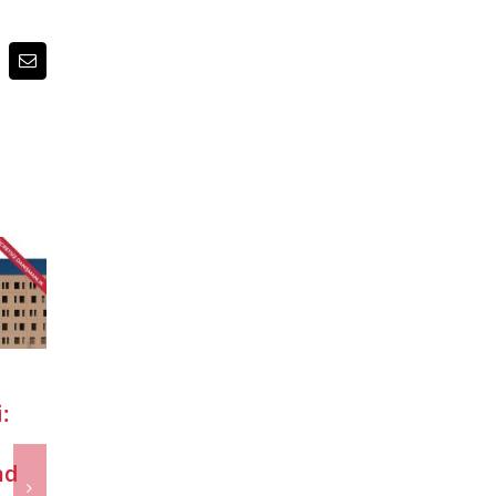
p
terest
E-
posta
İtalya Eğitim
Invest Italy
itim
Günleri
olarak Roma’da
– 2025
İstanbul’da
düzenlenen 4.
tkinliği
Gerçekleşti!
İtalya – Türkiye
şti!