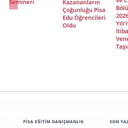
Surgery
Dönemi Lisans
P
Başvuruları
Bölümleri ve
Ö
Başladı!
Tıp Bölümü
Y
Başvuruları
Başladı
PISA EĞITIM DANIŞMANLIK
SON YA
Huzur Mah. Azerbaycan Cad. No:4,
Meslek