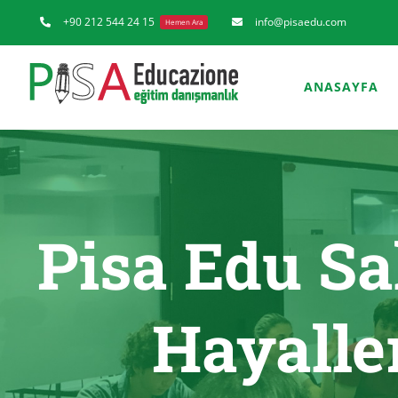
Skip
+90 212 544 24 15
info@pisaedu.com
Hemen Ara
to
content
ANASAYFA
Pisa Edu Sa
Hayalle