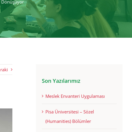
ğe Dönüşüyor
raki
Son Yazılarımız
Meslek Envanteri Uygulaması
Pisa Üniversitesi – Sözel
(Humanities) Bölümler