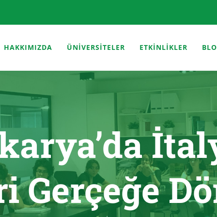
HAKKIMIZDA
ÜNİVERSİTELER
ETKİNLİKLER
BL
karya’da İtal
ri Gerçeğe D