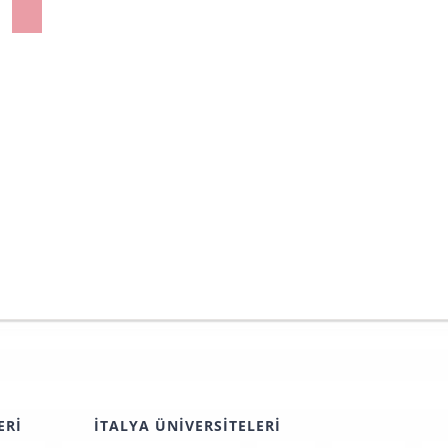
İş Formuna
Katıldık!
ERI
İTALYA ÜNIVERSITELERI
Politecnico di Torino Üniversitesi