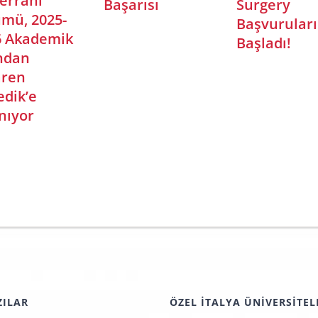
aylaşımları:
ğrenciler İçin
ol Gösterici Bir
Rehber
ZILAR
ÖZEL İTALYA ÜNIVERSITEL
Domus Academy
 Envanteri Uygulaması