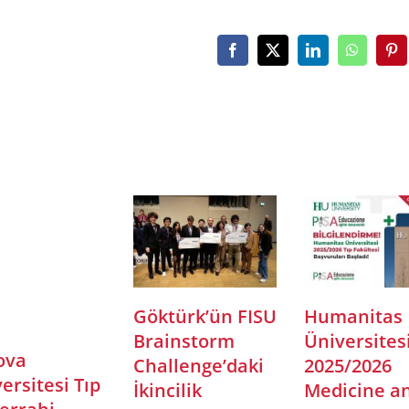
Facebook
X
LinkedIn
WhatsAp
Pin
talya’daki
Meslek
İtalya Eğ
ehirlerde
Envanteri
Günleri 
Öğrenci
Uygulaması
Ankara E
Deneyim
Gerçekle