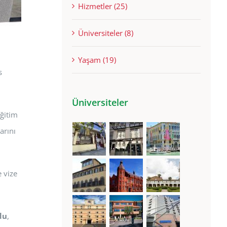
Hizmetler (25)
Üniversiteler (8)
Yaşam (19)
s
Üniversiteler
eğitim
arını
 vize
du
,