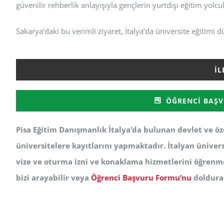
güvenilir rehberlik anlayışıyla gençlerin yurtdışı eğitim yo
Sakarya’daki bu verimli ziyaret, İtalya’da üniversite eğitimi d
İL
ÖĞRENCI BAŞV
Pisa Eğitim Danışmanlık İtalya’da bulunan devlet ve öze
üniversitelere kayıtlarını yapmaktadır. İtalyan ünivers
vize ve oturma izni ve konaklama hizmetlerini öğrenm
bizi arayabilir veya
Öğrenci Başvuru Formu’nu
doldurab