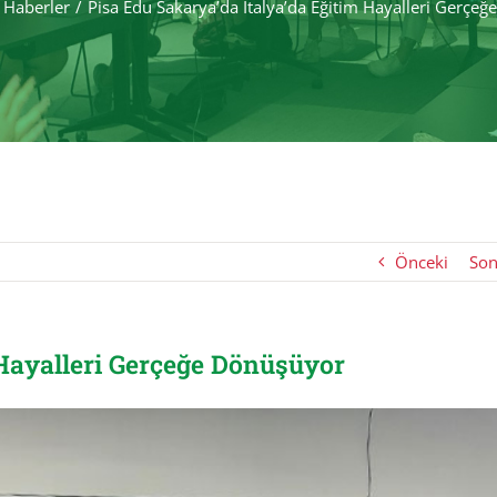
Haberler
Pisa Edu Sakarya’da İtalya’da Eğitim Hayalleri Gerçe
Önceki
Son
 Hayalleri Gerçeğe Dönüşüyor