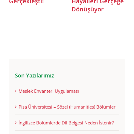
Gerçeğe
İtalya – Türkiye İş
Semineri: Pisa
Formuna Katıldık!
Edu’dan Gençl
Yurtdışında Eğ
Rehberi
Son Yazılarımız
Meslek Envanteri Uygulaması
Pisa Üniversitesi – Sözel (Humanities) Bölümler