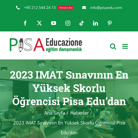
Skip
+90 212 544 24 15
info@pisaedu.com
Hemen Ara
to
Facebook
X
YouTube
Instagram
Tiktok
LinkedIn
Pinterest
content
2023 IMAT Sınavının En
Yüksek Skorlu
Öğrencisi Pisa Edu’dan
Ana Sayfa
Haberler
2023 IMAT Sınavının En Yüksek Skorlu Öğrencisi Pisa
Edu’dan