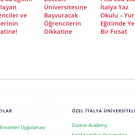
ık
Üniversitesi –
Bölümlerde Dil
uru
Sözel
Belgesi Neden
(Humanities)
İstenir?
Bölümler
ZILAR
ÖZEL İTALYA ÜNIVERSITEL
Domus Academy
 Envanteri Uygulaması
Saint Camillus Üniversitesi