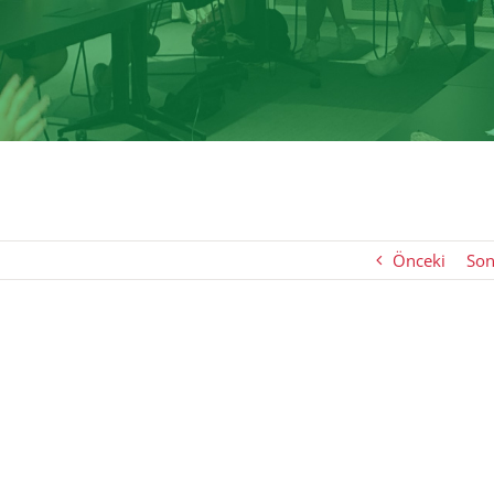
Önceki
Son