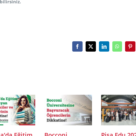
ilirsiniz.
Facebook
X
LinkedIn
WhatsAp
Pin
limi
Pisa
İngilizce