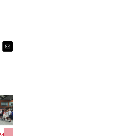
p
terest
E-
posta
Avrupa’nın En
Humanitas
Cattolic