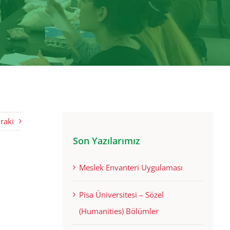
raki
Son Yazılarımız
Meslek Envanteri Uygulaması
Pisa Üniversitesi – Sözel
(Humanities) Bölümler