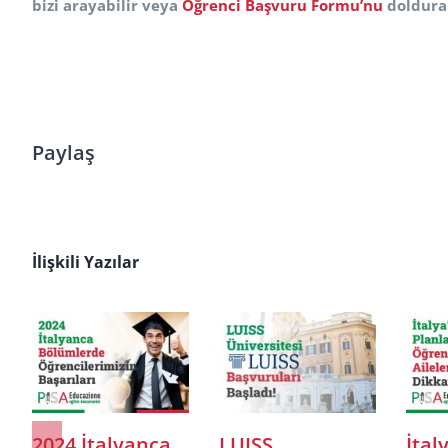
bizi arayabilir veya
Öğrenci Başvuru Formu’nu
doldurab
Paylaş
İlişkili Yazılar
 Edu 2024
Humanitas
Polito ve Po