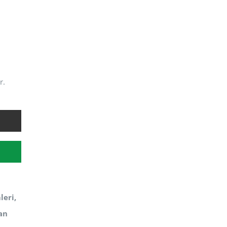
r.
leri,
an