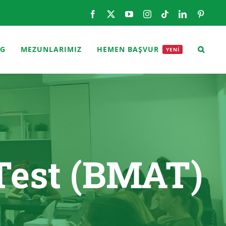
Facebook
X
YouTube
Instagram
Tiktok
LinkedIn
Pintere
OG
MEZUNLARIMIZ
HEMEN BAŞVUR
YENİ
Test (BMAT)