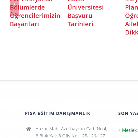
a Yaz
Üniversitesi
2023 Mimarl
u – Yurtdışı
2024
Sınavı Başv
imde Yeni
Başvuruları
Tarihleri
ırsat
Başladı
PISA EĞITIM DANIŞMANLIK
SON YA
Huzur Mah. Azerbaycan Cad. No:4,
Meslek
B Blok Kat: 8 Ofis No: 125-126-127