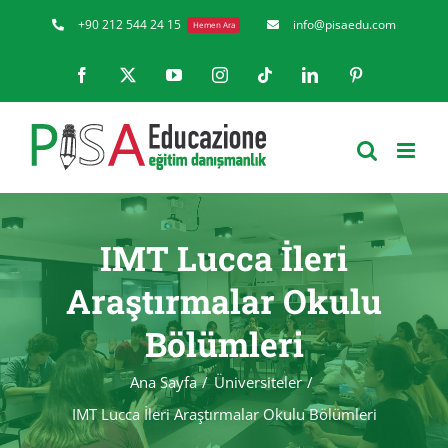
Skip
+90 212 544 24 15
info@pisaedu.com
Hemen Ara
to
Facebook
X
YouTube
Instagram
Tiktok
LinkedIn
Pinterest
content
IMT Lucca İleri
Araştırmalar Okulu
Bölümleri
Ana Sayfa
Üniversiteler
IMT Lucca İleri Araştırmalar Okulu Bölümleri