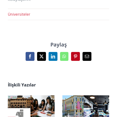
Üniversiteler
Paylaş
Facebook
X
LinkedIn
WhatsApp
Pinterest
E-
posta
İlişkili Yazılar