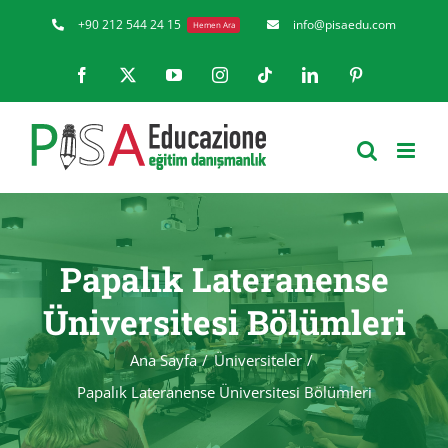
Skip
+90 212 544 24 15
info@pisaedu.com
Hemen Ara
to
Facebook
X
YouTube
Instagram
Tiktok
LinkedIn
Pinterest
content
Papalık Lateranense
Üniversitesi Bölümleri
Ana Sayfa
Üniversiteler
Papalık Lateranense Üniversitesi Bölümleri