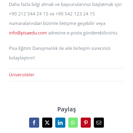
Daha fazla bilgi almak ve başvurularınızı başlatmak için
+90 212 544 24 15 ve +90 542 123 24 15
numaralarından bizimle iletişime geçebilir veya
info@pisaedu.com
adresine e-posta gönderebilirsiniz.
Pisa Eğitim Danışmanlık ile aile birleşim sürecinizi
kolaylaştırın!
Üniversiteler
Paylaş
Facebook
X
LinkedIn
WhatsApp
Pinterest
E-
posta