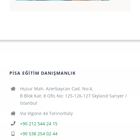
PISA EĞITIM DANIŞMANLIK
Huzur Mah. Azerbaycan Cad. No:4,
B Blok Kat: 8 Ofis No: 125-126-127 Skyland Sarıyer /
İstanbul
Via Vigone 44 Torino/Italy
+90 212 544 24 15
+90 538 254 02 44
+39 329 491 59 45