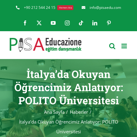
Skip
+90 212 544 24 15
info@pisaedu.com
Hemen Ara
to
Facebook
X
YouTube
Instagram
Tiktok
LinkedIn
Pinterest
content
İtalya’da Okuyan
Öğrencimiz Anlatıyor:
POLITO Üniversitesi
Ana Sayfa
Haberler
İtalya’da Okuyan Öğrencimiz Anlatıyor: POLITO
Üniversitesi