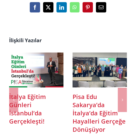
Facebook
X
LinkedIn
WhatsApp
Pinterest
E-
posta
İlişkili Yazılar
Invest Italy olarak
Adana’da
Roma’da
“İtalya’da Eğitim
düzenlenen 4.
Fırsatları”
İtalya – Türkiye İş
Semineri: Pisa
Formuna Katıldık!
Edu’dan Gençlere