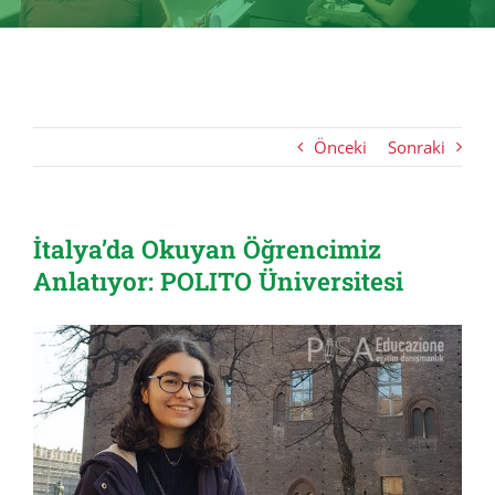
Önceki
Sonraki
İtalya’da Okuyan Öğrencimiz
Anlatıyor: POLITO Üniversitesi
View
Larger
Image