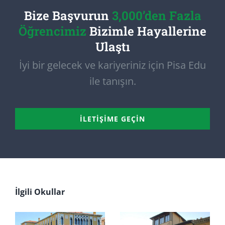
Bize Başvurun
3,000’den Fazla
Öğrencimiz
Bizimle Hayallerine
Ulaştı
İyi bir gelecek ve kariyeriniz için Pisa Edu
ile tanışın.
İLETIŞIME GEÇIN
İlgili Okullar