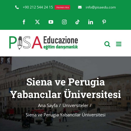
Skip
+90 212 544 24 15
info@pisaedu.com
Hemen Ara
to
Facebook
X
YouTube
Instagram
Tiktok
LinkedIn
Pinterest
content
Siena ve Perugia
Yabancılar Üniversitesi
Ana Sayfa
Üniversiteler
Siena ve Perugia Yabancılar Üniversitesi