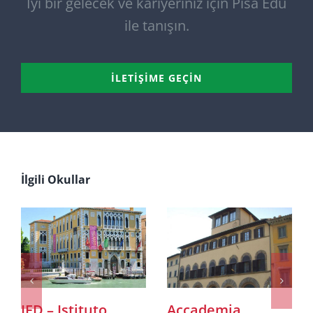
İyi bir gelecek ve kariyeriniz için Pisa Edu
ile tanışın.
İLETIŞIME GEÇIN
İlgili Okullar
IED – Istituto
Accademia