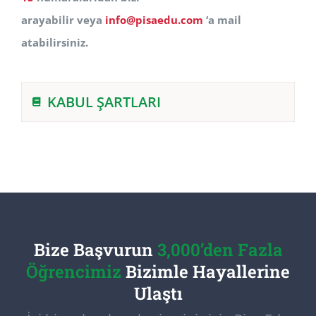
arayabilir veya
info@pisaedu.com
‘a mail
atabilirsiniz.
KABUL ŞARTLARI
Bize Başvurun
3,000’den Fazla
Öğrencimiz
Bizimle Hayallerine
Ulaştı