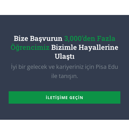
Bize Başvurun
3,000’den Fazla
Öğrencimiz
Bizimle Hayallerine
Ulaştı
İyi bir gelecek ve kariyeriniz için Pisa Edu
ile tanışın.
İLETIŞIME GEÇIN