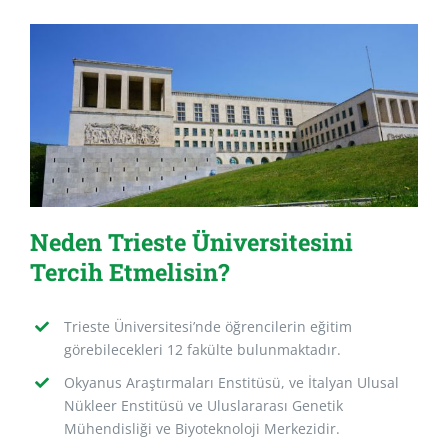
Neden Trieste Üniversitesini
Tercih Etmelisin?
Trieste Üniversitesi’nde öğrencilerin eğitim
görebilecekleri 12 fakülte bulunmaktadır.
Okyanus Araştırmaları Enstitüsü, ve İtalyan Ulusal
Nükleer Enstitüsü ve Uluslararası Genetik
Mühendisliği ve Biyoteknoloji Merkezidir.