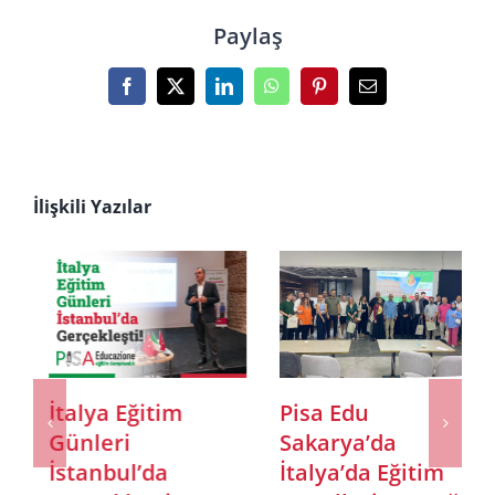
Paylaş
Facebook
X
LinkedIn
WhatsApp
Pinterest
E-
posta
İlişkili Yazılar
İtalya Eğitim
Pisa Edu
Günleri
Sakarya’da
İstanbul’da
İtalya’da Eğitim