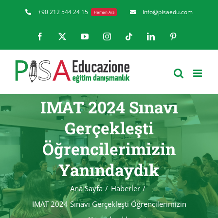
Skip
+90 212 544 24 15
info@pisaedu.com
Hemen Ara
to
Facebook
X
YouTube
Instagram
Tiktok
LinkedIn
Pinterest
content
IMAT 2024 Sınavı
Gerçekleşti
Öğrencilerimizin
Yanındaydık
Ana Sayfa
Haberler
IMAT 2024 Sınavı Gerçekleşti Öğrencilerimizin