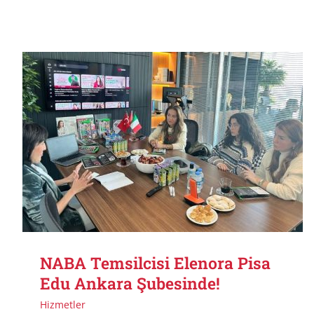
NABA Temsilcisi Elenora Pisa
Edu Ankara Şubesinde!
Hizmetler