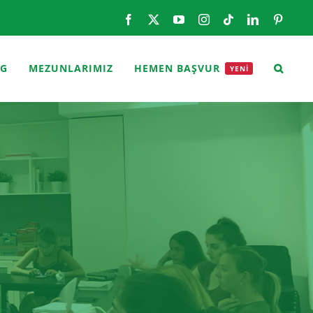
Facebook
X
YouTube
Instagram
Tiktok
LinkedIn
Pintere
OG
MEZUNLARIMIZ
HEMEN BAŞVUR
YENİ