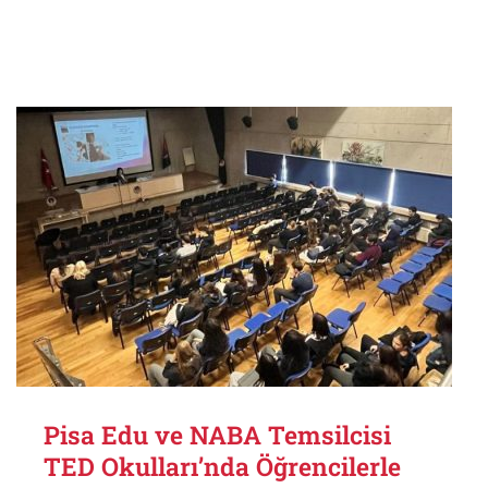
Pisa Edu ve NABA Temsilcisi
TED Okulları’nda Öğrencilerle