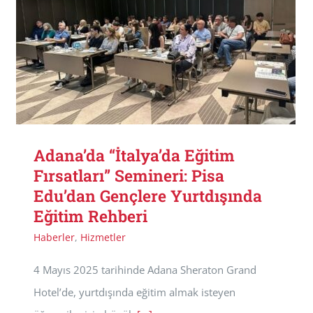
Adana’da “İtalya’da Eğitim
Fırsatları” Semineri: Pisa
Edu’dan Gençlere Yurtdışında
Eğitim Rehberi
Haberler
,
Hizmetler
4 Mayıs 2025 tarihinde Adana Sheraton Grand
Hotel’de, yurtdışında eğitim almak isteyen