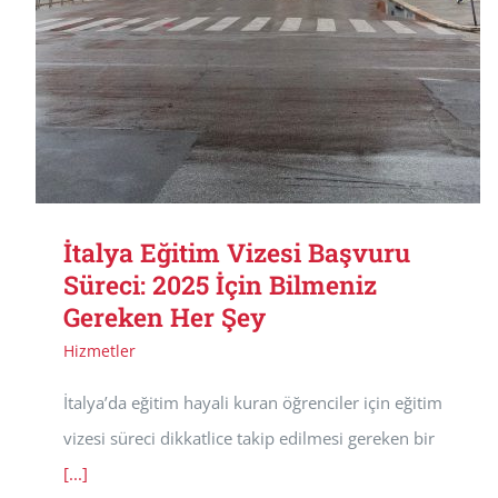
İtalya Eğitim Vizesi Başvuru
Süreci: 2025 İçin Bilmeniz
Gereken Her Şey
Hizmetler
İtalya’da eğitim hayali kuran öğrenciler için eğitim
vizesi süreci dikkatlice takip edilmesi gereken bir
[...]