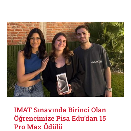
IMAT Sınavında Birinci Olan
Öğrencimize Pisa Edu’dan 15
Pro Max Ödülü