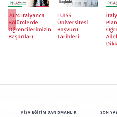
2024 İtalyanca
LUISS
İtal
Bölümlerde
Üniversitesi
Pla
Öğrencilerimizin
Başvuru
Öğre
Başarıları
Tarihleri
Aile
Dikk
PISA EĞITIM DANIŞMANLIK
SON YA