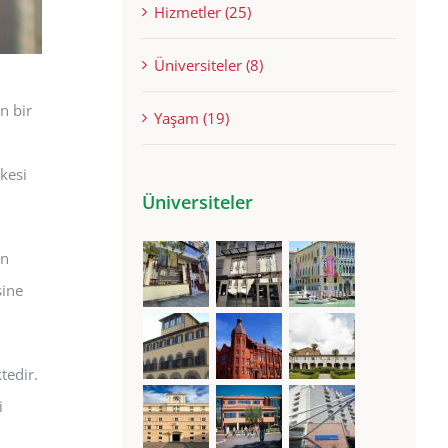
Hizmetler (25)
Üniversiteler (8)
n bir
Yaşam (19)
lkesi
Üniversiteler
en
sine
tedir.
i