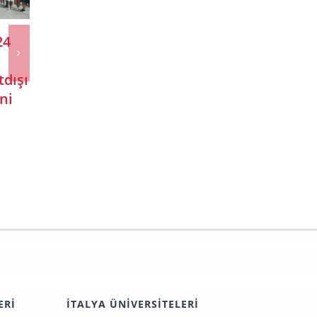
24
Humanitas
Polito ve Polimi
Üniversitesi
2023 Mimarlık
tdışı
2024
Sınavı Başvuru
ni
Başvuruları
Tarihleri
Başladı
ERI
İTALYA ÜNIVERSITELERI