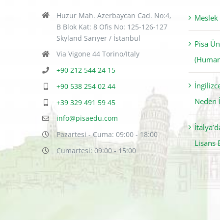
Huzur Mah. Azerbaycan Cad. No:4,
Meslek
B Blok Kat: 8 Ofis No: 125-126-127
Skyland Sarıyer / İstanbul
Pisa Ün
Via Vigone 44 Torino/Italy
(Humani
+90 212 544 24 15
İngiliz
+90 538 254 02 44
Neden İ
+39 329 491 59 45
info@pisaedu.com
İtalya’
Pazartesi - Cuma: 09:00 - 18:00
Lisans 
Cumartesi: 09:00 - 15:00