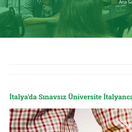
Ana S
İtalya’da Sınavsız Üniversite İtalyan
View
Larger
Image