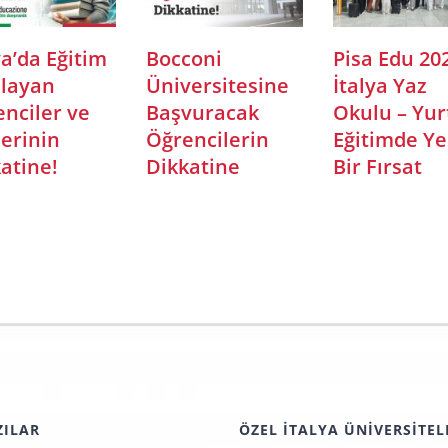
ya’da Eğitim
Bocconi
Pisa Edu 20
nlayan
Üniversitesine
İtalya Yaz
nciler ve
Başvuracak
Okulu – Yur
lerinin
Öğrencilerin
Eğitimde Ye
atine!
Dikkatine
Bir Fırsat
ZILAR
ÖZEL İTALYA ÜNIVERSITEL