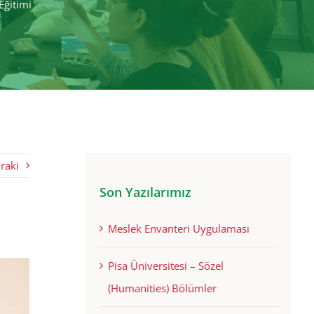
Eğitimi
raki
Son Yazılarımız
Meslek Envanteri Uygulaması
Pisa Üniversitesi – Sözel
(Humanities) Bölümler