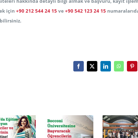
iteleri hakkında detaylı bilgi almak ve başvuru, kayıt işlem
ek için
+90 212 544 24 15
ve
+90 542 123 24 15
numaralarıd
ilirsiniz.
Facebook
X
LinkedIn
WhatsAp
Pin