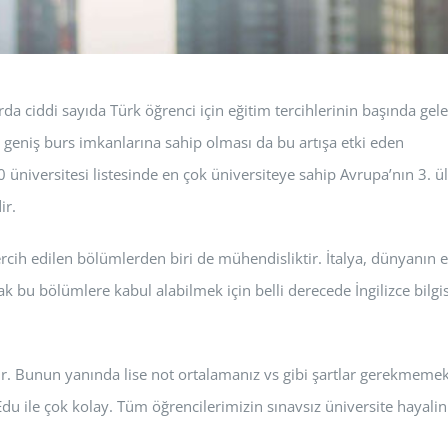
rda ciddi sayıda Türk öğrenci için eğitim tercihlerinin başında gele
 geniş burs imkanlarına sahip olması da bu artışa etki eden
0 üniversitesi listesinde en çok üniversiteye sahip Avrupa’nın 3. ü
ir.
ercih edilen bölümlerden biri de mühendisliktir. İtalya, dünyanın 
cak bu bölümlere kabul alabilmek için belli derecede İngilizce bilgi
dir. Bunun yanında lise not ortalamanız vs gibi şartlar gerekmemek
ile çok kolay. Tüm öğrencilerimizin sınavsız üniversite hayalin