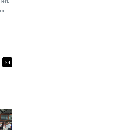
leri,
an
p
terest
E-
posta