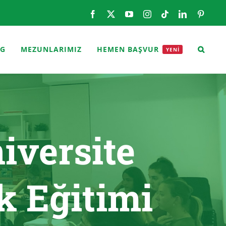
Facebook
X
YouTube
Instagram
Tiktok
LinkedIn
Pintere
OG
MEZUNLARIMIZ
HEMEN BAŞVUR
YENİ
iversite
k Eğitimi