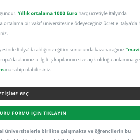
uygundur.
Yıllık ortalama 1000 Euro
harç ücretiyle İtalya’da
nda ortalama bir vakıf üniversitesine ödeyeceğiniz ücretle İtalya’da
niz.
ayesinde İtalya’da aldığınız eğitim sonucunda kazanacağınız
“mavi
upa’da alanınızla ilgili iş kapılarının size açık olduğu anlamına gel
nsı
na sahip olabilirsiniz.
ETIŞIME GEÇ
URU FORMU İÇIN TIKLAYIN
l üniversitelerle birlikte çalışmakta ve öğrencilerin bu