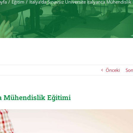
ayfa
Eğitim
İtalya’da Sınavsız Üniversite İtalyanca Mühendislik 
Önceki
Son
ca Mühendislik Eğitimi