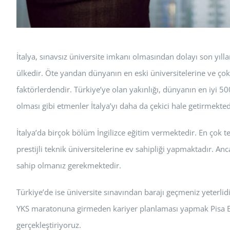
İtalya, sınavsız üniversite imkanı olmasından dolayı son yılla
ülkedir. Öte yandan dünyanın en eski üniversitelerine ve çok
faktörlerdendir. Türkiye’ye olan yakınlığı, dünyanın en iyi 50
olması gibi etmenler İtalya’yı daha da çekici hale getirmekted
İtalya’da birçok bölüm İngilizce eğitim vermektedir. En çok t
prestijli teknik üniversitelerine ev sahipliği yapmaktadır. An
sahip olmanız gerekmektedir.
Türkiye’de ise üniversite sınavından barajı geçmeniz yeterli
YKS maratonuna girmeden kariyer planlaması yapmak Pisa Edu 
gerçekleştiriyoruz.