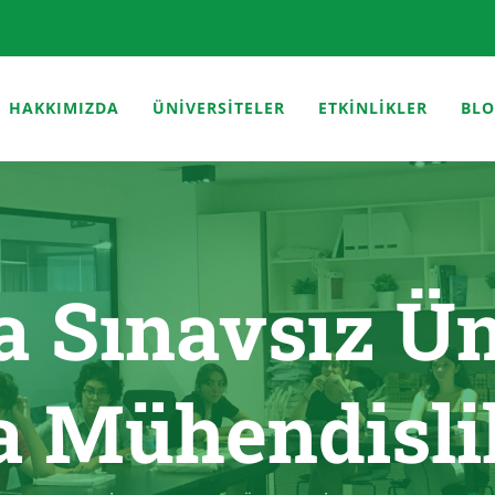
HAKKIMIZDA
ÜNİVERSİTELER
ETKİNLİKLER
BL
da Sınavsız Ün
a Mühendisli