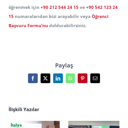
öğrenmek için
+90 212 544 24 15
ve
+90 542 123 24
15
numaralarıdan bizi arayabilir veya
Öğrenci
Başvuru Formu’nu
doldurabilirsiniz.
Paylaş
Facebook
X
LinkedIn
WhatsApp
Pinterest
E-
posta
İlişkili Yazılar