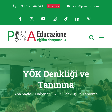
Skip
+90 212 544 24 15
info@pisaedu.com
Hemen Ara
to
Facebook
X
YouTube
Instagram
Tiktok
LinkedIn
Pinterest
content
YÖK Denkliği ve
Tanınma
Ana Sayfa
Haberler
YÖK Denkliği ve Tanınma