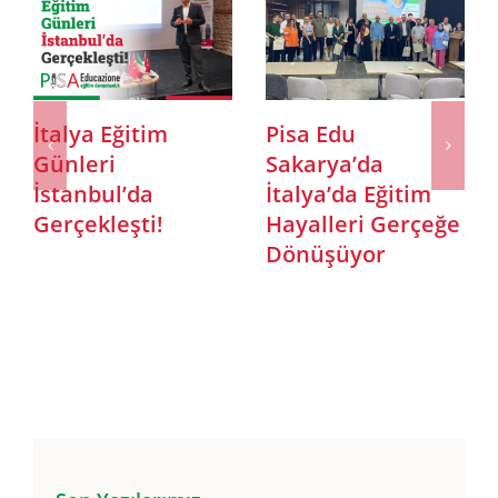
Invest Italy olarak
Adana’da
Roma’da
“İtalya’da Eğitim
düzenlenen 4.
Fırsatları”
İtalya – Türkiye İş
Semineri: Pisa
Formuna Katıldık!
Edu’dan Gençlere
Yurtdışında Eğitim
Rehberi