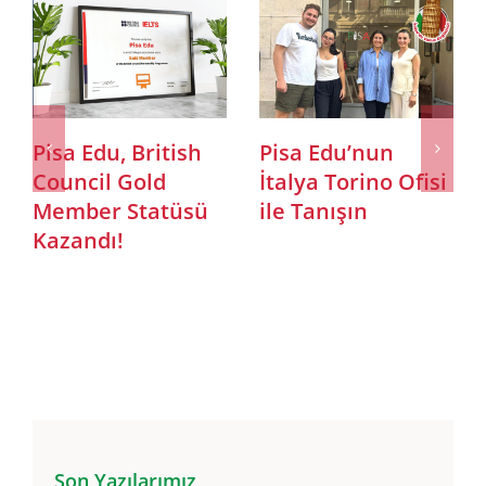
a Edu, British
Pisa Edu’nun
Adana
ncil Gold
İtalya Torino Ofisi
“İtaly
mber Statüsü
ile Tanışın
Fırsatl
andı!
Semine
Edu’d
Yurtdı
Rehbe