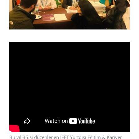
Bu yıl 35.si düzenlenen IEFT Yurtdışı Eğitim & Kariyer