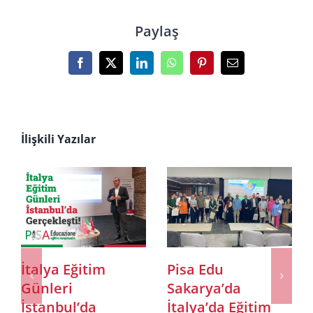
Paylaş
Facebook
X
LinkedIn
WhatsApp
Pinterest
E-
posta
İlişkili Yazılar
du
Invest Italy olarak
Adana’da
a’da
Roma’da
“İtalya’da
’da Eğitim
düzenlenen 4.
Fırsatları