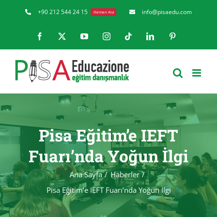
Skip
+90 212 544 24 15
info@pisaedu.com
Hemen Ara
to
Facebook
X
YouTube
Instagram
Tiktok
LinkedIn
Pinterest
content
Pisa Eğitim’e IEFT
Fuarı’nda Yoğun İlgi
Ana Sayfa
Haberler
Pisa Eğitim’e IEFT Fuarı’nda Yoğun İlgi