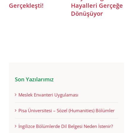
eri Gerçeğe
İtalya – Türkiye İş
Semineri:
üyor
Formuna Katıldık!
Edu’dan 
Yurtdışın
Rehberi
Son Yazılarımız
Meslek Envanteri Uygulaması
Pisa Üniversitesi – Sözel (Humanities) Bölümler