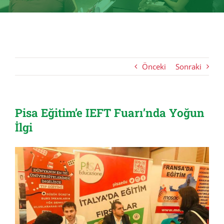
Önceki
Sonraki
Pisa Eğitim’e IEFT Fuarı’nda Yoğun
İlgi
View
Larger
Image