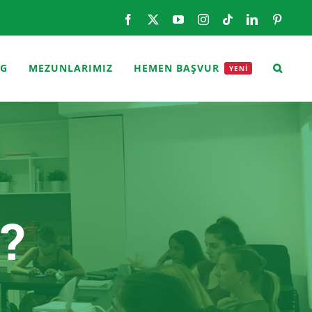
Facebook
X
YouTube
Instagram
Tiktok
LinkedIn
Pintere
OG
MEZUNLARIMIZ
HEMEN BAŞVUR
YENİ
?