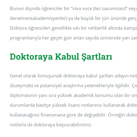
Bunun dışında öğrenciler bir “viva voce (tez savunması)” vey
denetmen(akademisyenler) ya da büyük bir jüri önünde gerçekleş
Doktora öğrencileri genellikle sıkı bir rehberlik altında k
programlarıyla her geçen gün artan sayıda üniversite yarı z
Doktoraya Kabul Şartları
Genel olarak konuşursak doktoraya kabul şartları adayın not
düzeyinde) ve potansiyel araştırma yetenekleriyle ilgilidir. Ç
diplomasının yanı sıra yüksek akademik konumu olan bir onu
durumlarda basitçe yüksek lisans notlarınızı kullanarak dokto
kullanacağınız finansmana göre de değişebilir. Örneğin do
notlarla da doktoraya başvurabilirsiniz.