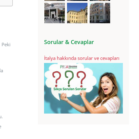
Sorular & Cevaplar
. Peki
İtalya hakkında sorular ve cevapları
da
u.
e