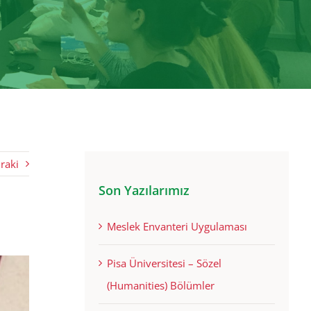
raki
Son Yazılarımız
Meslek Envanteri Uygulaması
Pisa Üniversitesi – Sözel
(Humanities) Bölümler