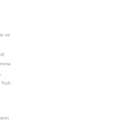
er ve
a)
amına
,
‘hızlı
lerin