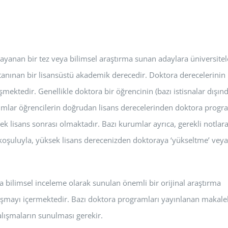
ayanan bir tez veya bilimsel araştırma sunan adaylara üniversitel
anınan bir lisansüstü akademik derecedir. Doktora derecelerinin
ektedir. Genellikle doktora bir öğrencinin (bazı istisnalar dışınd
rumlar öğrencilerin doğrudan lisans derecelerinden doktora progr
ek lisans sonrası olmaktadır. Bazı kurumlar ayrıca, gerekli notlara
koşuluyla, yüksek lisans derecenizden doktoraya ‘yükseltme’ veya 
ya bilimsel inceleme olarak sunulan önemli bir orijinal araştırma
alışmayı içermektedir. Bazı doktora programları yayınlanan makale
alışmaların sunulması gerekir.