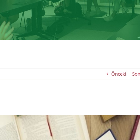
Önceki
Son