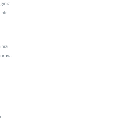
iğiniz
 bir
inizi
toraya
ın