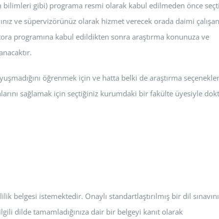
en bilimleri gibi) programa resmi olarak kabul edilmeden önce seçt
ız ve süpervizörünüz olarak hizmet verecek orada daimi çalışan
tora programına kabul edildikten sonra araştırma konunuza ve
anacaktır.
şmadığını öğrenmek için ve hatta belki de araştırma seçenekler
arını sağlamak için seçtiğiniz kurumdaki bir fakülte üyesiyle dok
lik belgesi istemektedir. Onaylı standartlaştırılmış bir dil sınavın
ilgili dilde tamamladığınıza dair bir belgeyi kanıt olarak