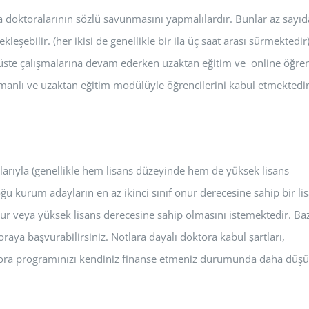
a doktoralarının sözlü savunmasını yapmalılardır. Bunlar az sayıd
ebilir. (her ikisi de genellikle bir ila üç saat arası sürmektedir
ampüste çalışmalarına devam ederken uzaktan eğitim ve online öğr
amanlı ve uzaktan eğitim modülüyle öğrencilerini kabul etmektedir
larıyla (genellikle hem lisans düzeyinde hem de yüksek lisans
oğu kurum adayların en az ikinci sınıf onur derecesine sahip bir li
r veya yüksek lisans derecesine sahip olmasını istemektedir. Baz
raya başvurabilirsiniz. Notlara dayalı doktora kabul şartları,
ktora programınızı kendiniz finanse etmeniz durumunda daha düş