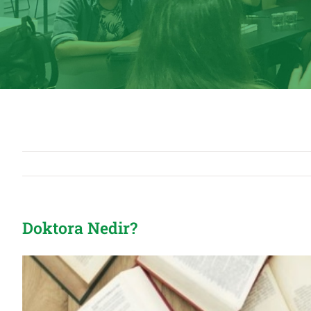
Doktora Nedir?
View
Larger
Image