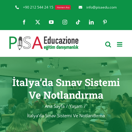
Skip
+90 212 544 24 15
info@pisaedu.com
Hemen Ara
to
Facebook
X
YouTube
Instagram
Tiktok
LinkedIn
Pinterest
content
İtalya’da Sınav Sistemi
Ve Notlandırma
Ana Sayfa
Yaşam
İtalya’da Sınav Sistemi Ve Notlandırma