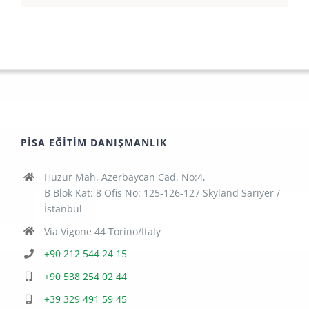
PISA EĞITIM DANIŞMANLIK
Huzur Mah. Azerbaycan Cad. No:4,
B Blok Kat: 8 Ofis No: 125-126-127 Skyland Sarıyer /
İstanbul
Via Vigone 44 Torino/Italy
+90 212 544 24 15
+90 538 254 02 44
+39 329 491 59 45