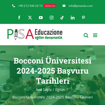
Skip
+90 212 544 24 15
info@pisaedu.com
Hemen Ara
to
Facebook
X
YouTube
Instagram
Tiktok
LinkedIn
Pinterest
content
Bocconi Üniversitesi
2024-2025 Başvuru
Tarihleri
Ana Sayfa
Eğitim
Bocconi Üniversitesi 2024-2025 Başvuru Tarihleri