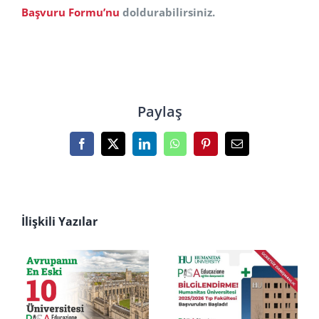
Başvuru Formu’nu
doldurabilirsiniz.
Paylaş
Facebook
X
LinkedIn
WhatsApp
Pinterest
E-
posta
İlişkili Yazılar