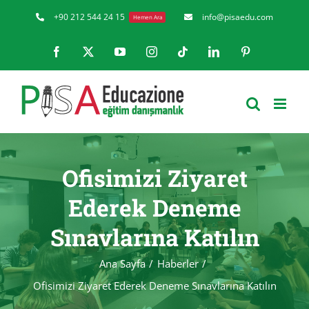
Skip
+90 212 544 24 15
info@pisaedu.com
Hemen Ara
to
Facebook
X
YouTube
Instagram
Tiktok
LinkedIn
Pinterest
content
Ofisimizi Ziyaret
Ederek Deneme
Sınavlarına Katılın
Ana Sayfa
Haberler
Ofisimizi Ziyaret Ederek Deneme Sınavlarına Katılın