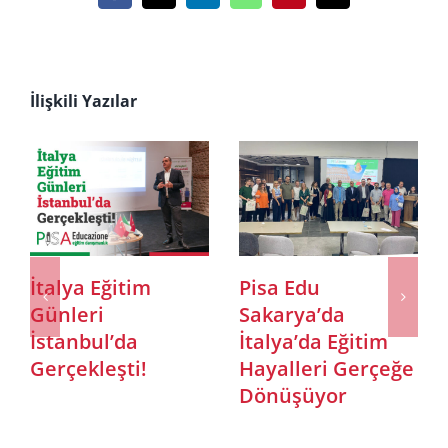
posta
İlişkili Yazılar
 Eğitim
Pisa Edu
Invest Ita
ri
Sakarya’da
Roma’da
ul’da
İtalya’da Eğitim
düzenlen
leşti!
Hayalleri Gerçeğe
İtalya – T
Dönüşüyor
Formuna K