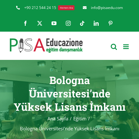
Skip
+90 212 544 24 15
info@pisaedu.com
Hemen Ara
to
Facebook
X
YouTube
Instagram
Tiktok
LinkedIn
Pinterest
content
Bologna
Üniversitesi’nde
Yüksek Lisans İmkanı
Ana Sayfa
Eğitim
Bologna Üniversitesi’nde Yüksek Lisans İmkanı