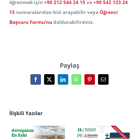
öğrenmek için
+90 212 544 24 15
ve
+90 542 123 24
15
numaralarıdan bizi arayabilir veya
Öğrenci
Başvuru Formu’nu
doldurabilirsiniz.
Paylaş
Facebook
X
LinkedIn
WhatsApp
Pinterest
E-
posta
İlişkili Yazılar