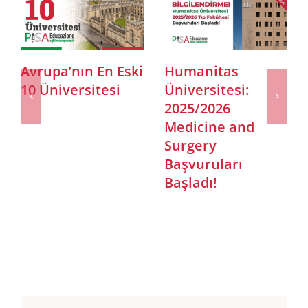
Cattolica
2024 İtalyanca
Üniversitesi
Bölümlerde
2025/2026
Öğrencilerimizin
Akademik Dönemi
Başarıları
Lisans Bölümleri
ve Tıp Bölümü
Başvuruları
Başladı